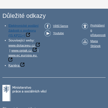
Důležité odkazy
Elektronické podání
Prohlášení
Větší šance
žádosti o podporu
o
Youtube
(IS KP21+)
přístupnosti
Související weby:
Mapa
www.dotaceeu.cz
Stránek
|
www.opjak.cz
|
www.ec.europa.eu
Kariéra