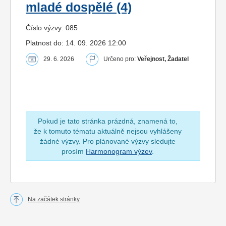
mladé dospělé (4)
Číslo výzvy: 085
Platnost do: 14. 09. 2026 12:00
29. 6. 2026
Určeno pro:
Veřejnost, Žadatel
Pokud je tato stránka prázdná, znamená to,
že k tomuto tématu aktuálně nejsou vyhlášeny
žádné výzvy. Pro plánované výzvy sledujte
prosím
Harmonogram výzev
.
Na začátek stránky