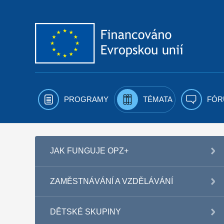
Přejít k obsahu
PROGRAMY
TÉMATA
FÓR
JAK FUNGUJE OPZ+
ZAMĚSTNÁVÁNÍ A VZDĚLÁVÁNÍ
DĚTSKÉ SKUPINY