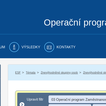
Operační prog
UM
VÝSLEDKY
KONTAKTY
/
/
/
ESF
Témata
Znevýhodněné skupiny osob
Znevýhodněné sku
Upravit filtr
Upravit filtr
03 Operační program Zaměstnanos