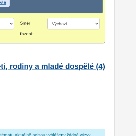
 vše
Směr
řazení:
i, rodiny a mladé dospělé (4)
 tématu aktuálně nejsou vyhlášeny žádné výzvy.