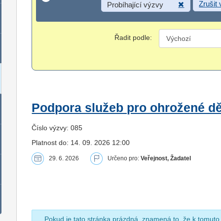
Zrušit
Probíhající výzvy
Řadit podle:
Podpora služeb pro ohrožené dět
Číslo výzvy: 085
Platnost do: 14. 09. 2026 12:00
29. 6. 2026
Určeno pro:
Veřejnost, Žadatel
Pokud je tato stránka prázdná, znamená to, že k tomuto