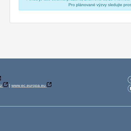
Pro plánované výzvy sledujte pr
z
|
www.ec.europa.eu