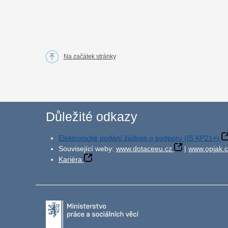
Na začátek stránky
Důležité odkazy
Elektronické podání žádosti o podporu (IS KP21+)
Související weby:
www.dotaceeu.cz
|
www.opjak.c
Kariéra