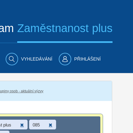
ram
Zaměstnanost plus
VYHLEDÁVÁNÍ
PŘIHLÁŠENÍ
piny osob - aktuální výzvy
t plus
085