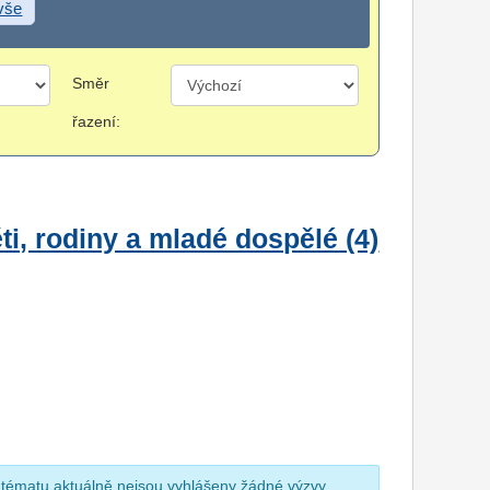
 vše
Směr
řazení:
i, rodiny a mladé dospělé (4)
 tématu aktuálně nejsou vyhlášeny žádné výzvy.