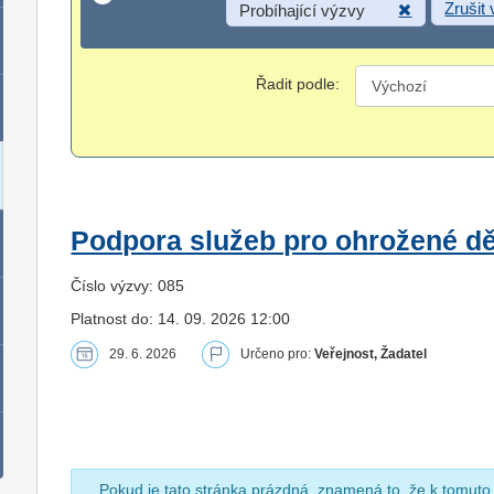
Zrušit
Probíhající výzvy
Řadit podle:
Podpora služeb pro ohrožené dět
Číslo výzvy: 085
Platnost do: 14. 09. 2026 12:00
29. 6. 2026
Určeno pro:
Veřejnost, Žadatel
Pokud je tato stránka prázdná, znamená to, že k tomuto