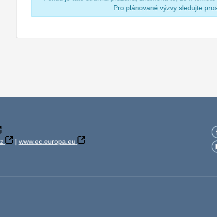
Pro plánované výzvy sledujte pr
z
|
www.ec.europa.eu