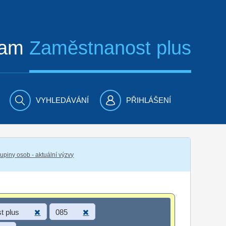
ram
Zaměstnanost plus
VYHLEDÁVÁNÍ
PŘIHLÁŠENÍ
piny osob - aktuální výzvy
t plus
085