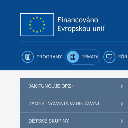
Přejít k obsahu
PROGRAMY
TÉMATA
FÓR
JAK FUNGUJE OPZ+
ZAMĚSTNÁVÁNÍ A VZDĚLÁVÁNÍ
DĚTSKÉ SKUPINY