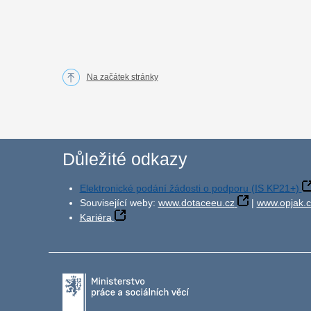
Na začátek stránky
Důležité odkazy
Elektronické podání žádosti o podporu (IS KP21+)
Související weby:
www.dotaceeu.cz
|
www.opjak.c
Kariéra