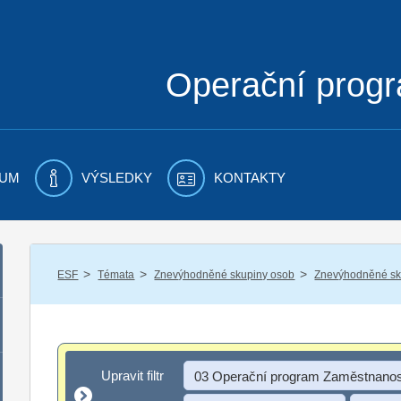
Operační prog
UM
VÝSLEDKY
KONTAKTY
/
/
/
ESF
Témata
Znevýhodněné skupiny osob
Znevýhodněné sku
Upravit filtr
Upravit filtr
03 Operační program Zaměstnanos