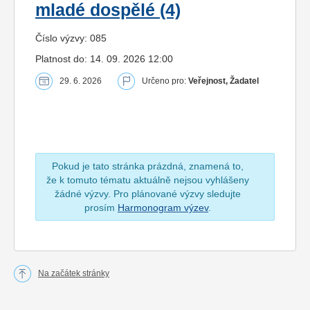
mladé dospělé (4)
Číslo výzvy: 085
Platnost do: 14. 09. 2026 12:00
29. 6. 2026
Určeno pro:
Veřejnost, Žadatel
Pokud je tato stránka prázdná, znamená to,
že k tomuto tématu aktuálně nejsou vyhlášeny
žádné výzvy. Pro plánované výzvy sledujte
prosím
Harmonogram výzev
.
Na začátek stránky