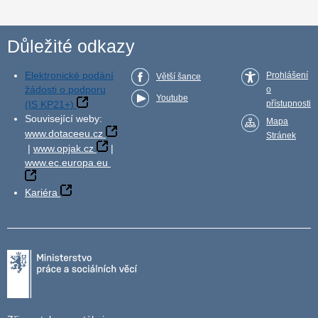
Důležité odkazy
Elektronické podání
Prohlášení
Větší šance
žádosti o podporu
o
Youtube
(IS KP21+)
přístupnosti
Související weby:
Mapa
www.dotaceeu.cz
Stránek
|
www.opjak.cz
|
www.ec.europa.eu
Kariéra