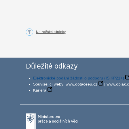
Na začátek stránky
Důležité odkazy
Elektronické podání žádosti o podporu (IS KP21+)
Související weby:
www.dotaceeu.cz
|
www.opjak.c
Kariéra