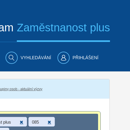
ram
Zaměstnanost plus
VYHLEDÁVÁNÍ
PŘIHLÁŠENÍ
piny osob - aktuální výzvy
t plus
085