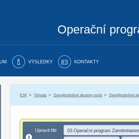
Operační prog
UM
VÝSLEDKY
KONTAKTY
/
/
/
ESF
Témata
Znevýhodněné skupiny osob
Znevýhodněné sku
Upravit filtr
Upravit filtr
03 Operační program Zaměstnanos