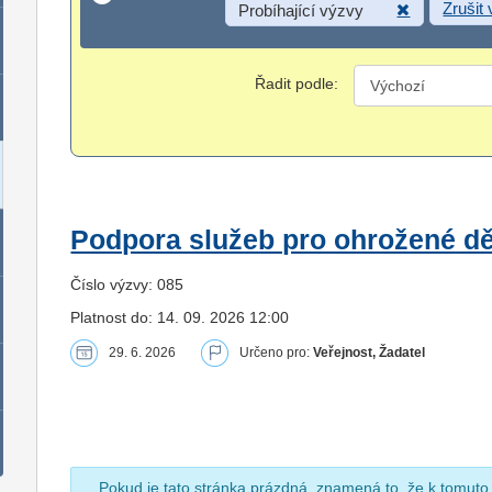
Zrušit
Probíhající výzvy
Řadit podle:
Podpora služeb pro ohrožené dět
Číslo výzvy: 085
Platnost do: 14. 09. 2026 12:00
29. 6. 2026
Určeno pro:
Veřejnost, Žadatel
Pokud je tato stránka prázdná, znamená to, že k tomuto