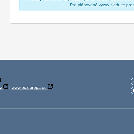
Pro plánované výzvy sledujte pr
z
|
www.ec.europa.eu