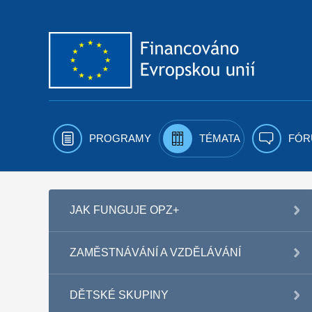
Přejít k obsahu
PROGRAMY
TÉMATA
FÓR
JAK FUNGUJE OPZ+
ZAMĚSTNÁVÁNÍ A VZDĚLÁVÁNÍ
DĚTSKÉ SKUPINY