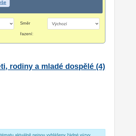
 vše
Směr
řazení:
i, rodiny a mladé dospělé (4)
 tématu aktuálně nejsou vyhlášeny žádné výzvy.