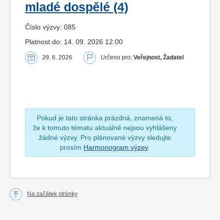
mladé dospělé (4)
Číslo výzvy: 085
Platnost do: 14. 09. 2026 12:00
29. 6. 2026
Určeno pro:
Veřejnost, Žadatel
Pokud je tato stránka prázdná, znamená to,
že k tomuto tématu aktuálně nejsou vyhlášeny
žádné výzvy. Pro plánované výzvy sledujte
prosím
Harmonogram výzev
.
Na začátek stránky