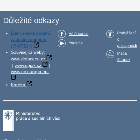
Důležité odkazy
Elektronické podání
Prohlášení
Větší šance
žádosti o podporu
o
Youtube
(IS KP21+)
přístupnosti
Související weby:
Mapa
www.dotaceeu.cz
Stránek
|
www.opjak.cz
|
www.ec.europa.eu
Kariéra