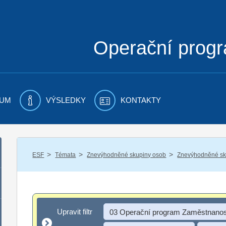
Operační prog
UM
VÝSLEDKY
KONTAKTY
/
/
/
ESF
Témata
Znevýhodněné skupiny osob
Znevýhodněné sku
Upravit filtr
Upravit filtr
03 Operační program Zaměstnanos