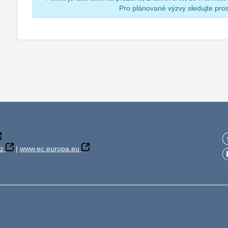
Pro plánované výzvy sledujte pr
z
|
www.ec.europa.eu