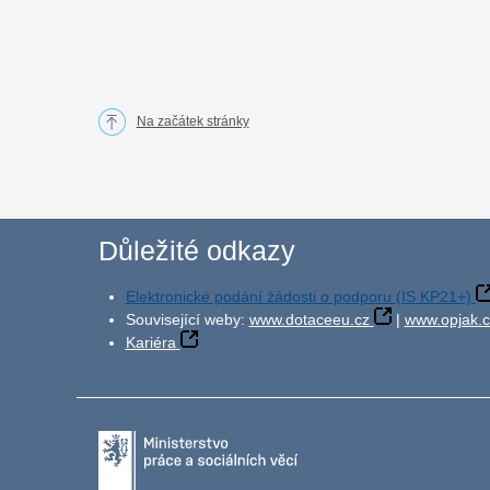
Na začátek stránky
Důležité odkazy
Elektronické podání žádosti o podporu (IS KP21+)
Související weby:
www.dotaceeu.cz
|
www.opjak.c
Kariéra