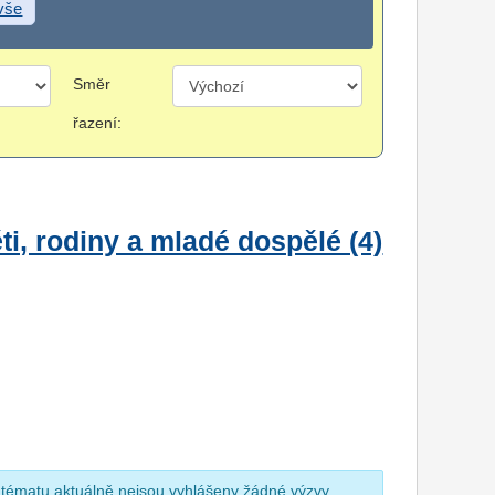
 vše
Směr
řazení:
i, rodiny a mladé dospělé (4)
 tématu aktuálně nejsou vyhlášeny žádné výzvy.