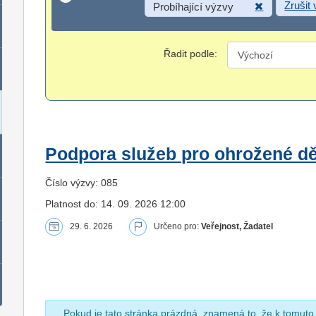
Zrušit
Probíhající výzvy
Řadit podle:
Podpora služeb pro ohrožené dět
Číslo výzvy: 085
Platnost do: 14. 09. 2026 12:00
29. 6. 2026
Určeno pro:
Veřejnost, Žadatel
Pokud je tato stránka prázdná, znamená to, že k tomuto