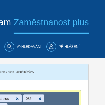
ram
Zaměstnanost plus
VYHLEDÁVÁNÍ
PŘIHLÁŠENÍ
piny osob - aktuální výzvy
t plus
085