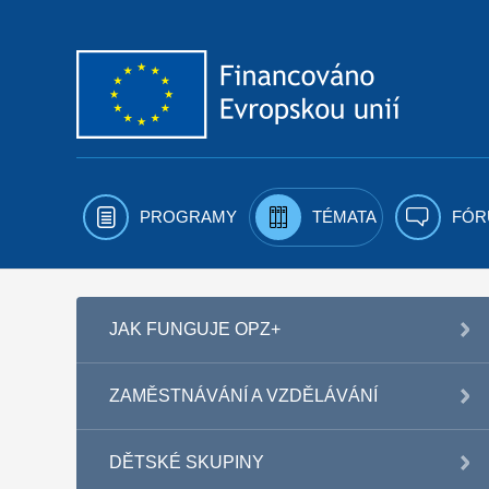
Přejít k obsahu
PROGRAMY
TÉMATA
FÓR
JAK FUNGUJE OPZ+
ZAMĚSTNÁVÁNÍ A VZDĚLÁVÁNÍ
DĚTSKÉ SKUPINY