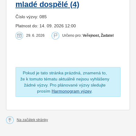
mladé dospělé (4)
Číslo výzvy: 085
Platnost do: 14. 09. 2026 12:00
29. 6. 2026
Určeno pro:
Veřejnost, Žadatel
Pokud je tato stránka prázdná, znamená to,
že k tomuto tématu aktuálně nejsou vyhlášeny
žádné výzvy. Pro plánované výzvy sledujte
prosím
Harmonogram výzev
.
Na začátek stránky