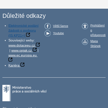
Důležité odkazy
Elektronické podání
Prohlášení
Větší šance
žádosti o podporu
o
Youtube
(IS KP21+)
přístupnosti
Související weby:
Mapa
www.dotaceeu.cz
Stránek
|
www.opjak.cz
|
www.ec.europa.eu
Kariéra