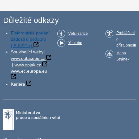
Důležité odkazy
Elektronické podání
Prohlášení
Větší šance
žádosti o podporu
o
Youtube
(IS KP21+)
přístupnosti
Související weby:
Mapa
www.dotaceeu.cz
Stránek
|
www.opjak.cz
|
www.ec.europa.eu
Kariéra