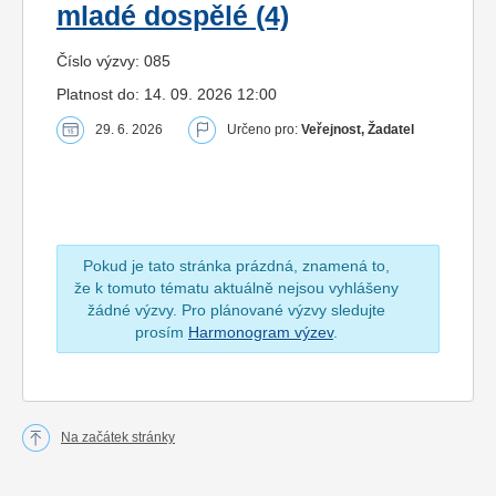
mladé dospělé (4)
Číslo výzvy: 085
Platnost do: 14. 09. 2026 12:00
29. 6. 2026
Určeno pro:
Veřejnost, Žadatel
Pokud je tato stránka prázdná, znamená to,
že k tomuto tématu aktuálně nejsou vyhlášeny
žádné výzvy. Pro plánované výzvy sledujte
prosím
Harmonogram výzev
.
Na začátek stránky