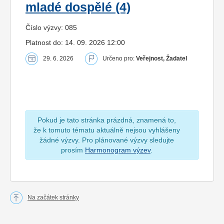
mladé dospělé (4)
Číslo výzvy: 085
Platnost do: 14. 09. 2026 12:00
29. 6. 2026
Určeno pro:
Veřejnost, Žadatel
Pokud je tato stránka prázdná, znamená to,
že k tomuto tématu aktuálně nejsou vyhlášeny
žádné výzvy. Pro plánované výzvy sledujte
prosím
Harmonogram výzev
.
Na začátek stránky