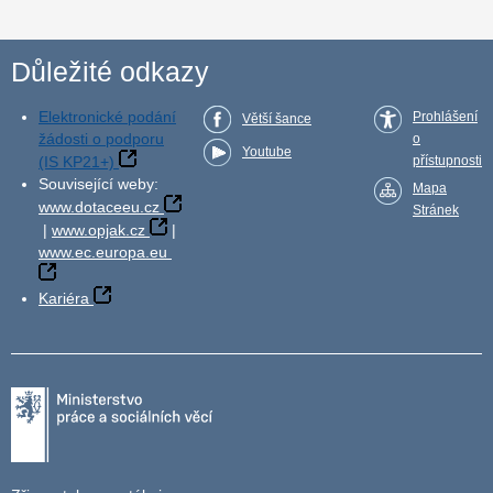
Důležité odkazy
Elektronické podání
Prohlášení
Větší šance
žádosti o podporu
o
Youtube
(IS KP21+)
přístupnosti
Související weby:
Mapa
www.dotaceeu.cz
Stránek
|
www.opjak.cz
|
www.ec.europa.eu
Kariéra