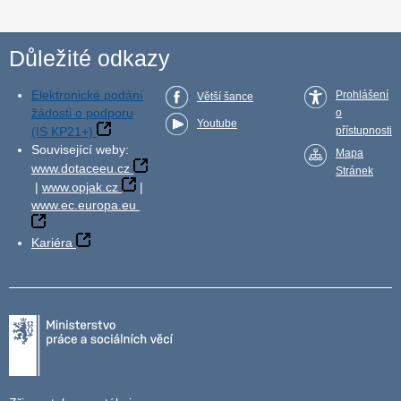
Důležité odkazy
Elektronické podání
Prohlášení
Větší šance
žádosti o podporu
o
Youtube
(IS KP21+)
přístupnosti
Související weby:
Mapa
www.dotaceeu.cz
Stránek
|
www.opjak.cz
|
www.ec.europa.eu
Kariéra