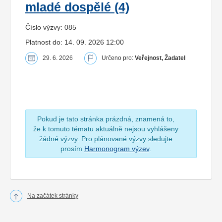
mladé dospělé (4)
Číslo výzvy: 085
Platnost do: 14. 09. 2026 12:00
29. 6. 2026
Určeno pro:
Veřejnost, Žadatel
Pokud je tato stránka prázdná, znamená to,
že k tomuto tématu aktuálně nejsou vyhlášeny
žádné výzvy. Pro plánované výzvy sledujte
prosím
Harmonogram výzev
.
Na začátek stránky