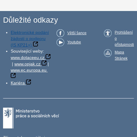
Důležité odkazy
Elektronické podání
Prohlášení
Větší šance
žádosti o podporu
o
Youtube
(IS KP21+)
přístupnosti
Související weby:
Mapa
www.dotaceeu.cz
Stránek
|
www.opjak.cz
|
www.ec.europa.eu
Kariéra