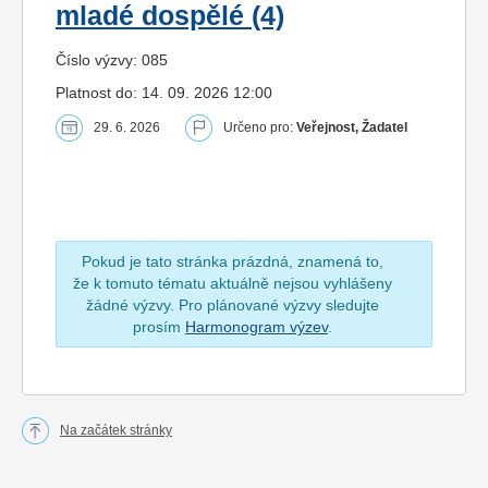
mladé dospělé (4)
Číslo výzvy: 085
Platnost do: 14. 09. 2026 12:00
29. 6. 2026
Určeno pro:
Veřejnost, Žadatel
Pokud je tato stránka prázdná, znamená to,
že k tomuto tématu aktuálně nejsou vyhlášeny
žádné výzvy. Pro plánované výzvy sledujte
prosím
Harmonogram výzev
.
Na začátek stránky