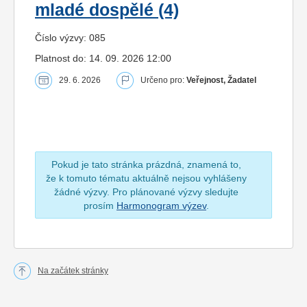
mladé dospělé (4)
Číslo výzvy: 085
Platnost do: 14. 09. 2026 12:00
29. 6. 2026
Určeno pro:
Veřejnost, Žadatel
Pokud je tato stránka prázdná, znamená to,
že k tomuto tématu aktuálně nejsou vyhlášeny
žádné výzvy. Pro plánované výzvy sledujte
prosím
Harmonogram výzev
.
Na začátek stránky