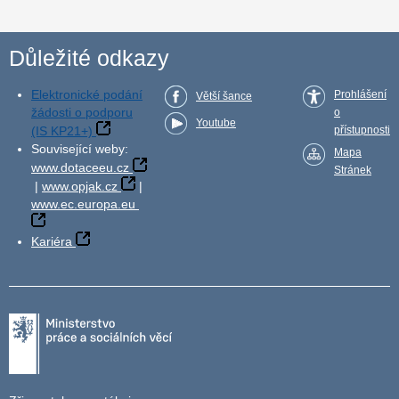
Důležité odkazy
Elektronické podání
Prohlášení
Větší šance
žádosti o podporu
o
Youtube
(IS KP21+)
přístupnosti
Související weby:
Mapa
www.dotaceeu.cz
Stránek
|
www.opjak.cz
|
www.ec.europa.eu
Kariéra