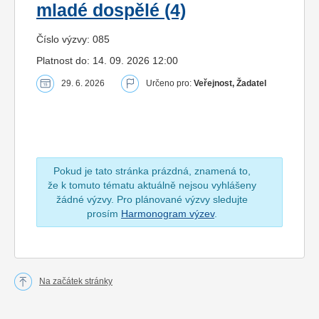
mladé dospělé (4)
Číslo výzvy: 085
Platnost do: 14. 09. 2026 12:00
29. 6. 2026
Určeno pro:
Veřejnost, Žadatel
Pokud je tato stránka prázdná, znamená to,
že k tomuto tématu aktuálně nejsou vyhlášeny
žádné výzvy. Pro plánované výzvy sledujte
prosím
Harmonogram výzev
.
Na začátek stránky