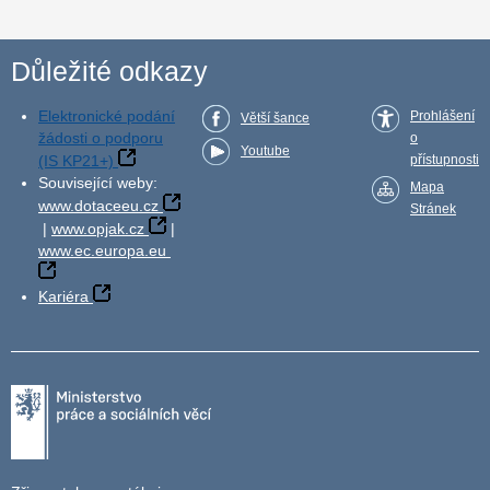
Důležité odkazy
Elektronické podání
Prohlášení
Větší šance
žádosti o podporu
o
Youtube
(IS KP21+)
přístupnosti
Související weby:
Mapa
www.dotaceeu.cz
Stránek
|
www.opjak.cz
|
www.ec.europa.eu
Kariéra