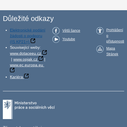
Důležité odkazy
Elektronické podání
Prohlášení
Větší šance
žádosti o podporu
o
Youtube
(IS KP21+)
přístupnosti
Související weby:
Mapa
www.dotaceeu.cz
Stránek
|
www.opjak.cz
|
www.ec.europa.eu
Kariéra