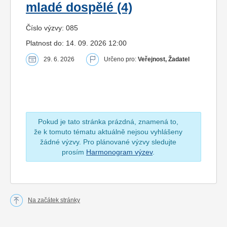
mladé dospělé (4)
Číslo výzvy: 085
Platnost do: 14. 09. 2026 12:00
29. 6. 2026
Určeno pro:
Veřejnost, Žadatel
Pokud je tato stránka prázdná, znamená to,
že k tomuto tématu aktuálně nejsou vyhlášeny
žádné výzvy. Pro plánované výzvy sledujte
prosím
Harmonogram výzev
.
Na začátek stránky