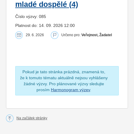
mladé dospělé (4)
Číslo výzvy: 085
Platnost do: 14. 09. 2026 12:00
29. 6. 2026
Určeno pro:
Veřejnost, Žadatel
Pokud je tato stránka prázdná, znamená to,
že k tomuto tématu aktuálně nejsou vyhlášeny
žádné výzvy. Pro plánované výzvy sledujte
prosím
Harmonogram výzev
.
Na začátek stránky