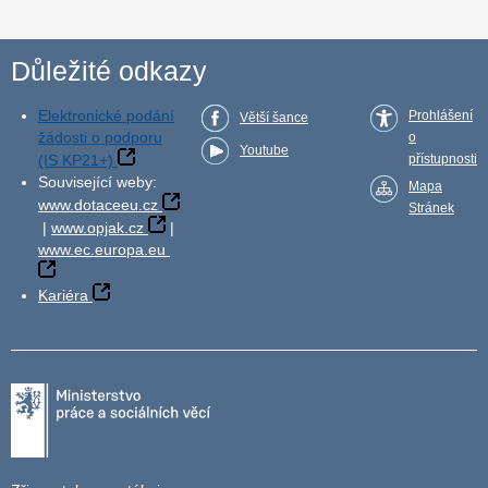
Důležité odkazy
Elektronické podání
Prohlášení
Větší šance
žádosti o podporu
o
Youtube
(IS KP21+)
přístupnosti
Související weby:
Mapa
www.dotaceeu.cz
Stránek
|
www.opjak.cz
|
www.ec.europa.eu
Kariéra