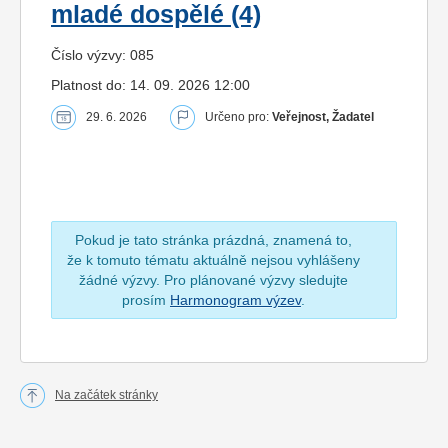
mladé dospělé (4)
Číslo výzvy: 085
Platnost do: 14. 09. 2026 12:00
29. 6. 2026
Určeno pro:
Veřejnost, Žadatel
Pokud je tato stránka prázdná, znamená to,
že k tomuto tématu aktuálně nejsou vyhlášeny
žádné výzvy. Pro plánované výzvy sledujte
prosím
Harmonogram výzev
.
Na začátek stránky