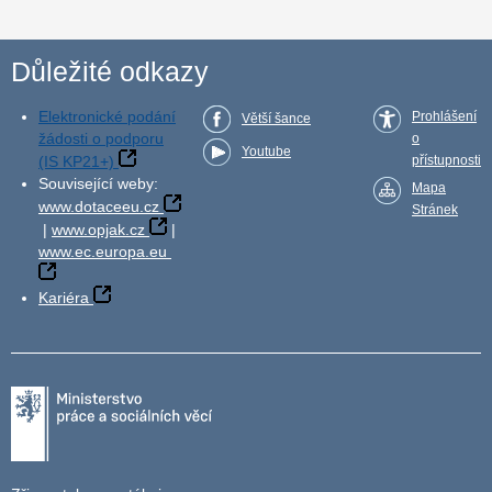
Důležité odkazy
Elektronické podání
Prohlášení
Větší šance
žádosti o podporu
o
Youtube
(IS KP21+)
přístupnosti
Související weby:
Mapa
www.dotaceeu.cz
Stránek
|
www.opjak.cz
|
www.ec.europa.eu
Kariéra