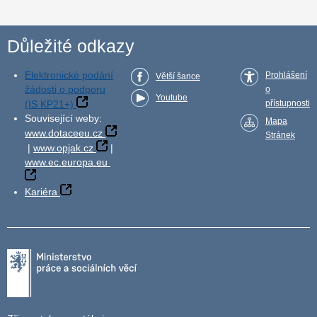
Důležité odkazy
Elektronické podání
Prohlášení
Větší šance
žádosti o podporu
o
Youtube
(IS KP21+)
přístupnosti
Související weby:
Mapa
www.dotaceeu.cz
Stránek
|
www.opjak.cz
|
www.ec.europa.eu
Kariéra