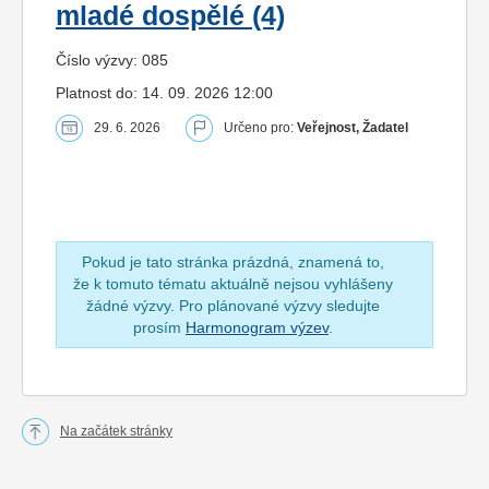
mladé dospělé (4)
Číslo výzvy: 085
Platnost do: 14. 09. 2026 12:00
29. 6. 2026
Určeno pro:
Veřejnost, Žadatel
Pokud je tato stránka prázdná, znamená to,
že k tomuto tématu aktuálně nejsou vyhlášeny
žádné výzvy. Pro plánované výzvy sledujte
prosím
Harmonogram výzev
.
Na začátek stránky