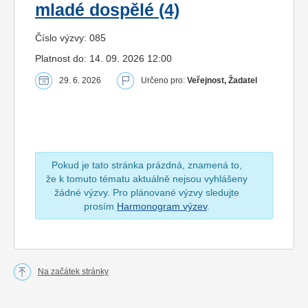
mladé dospělé (4)
Číslo výzvy: 085
Platnost do: 14. 09. 2026 12:00
29. 6. 2026
Určeno pro:
Veřejnost, Žadatel
Pokud je tato stránka prázdná, znamená to,
že k tomuto tématu aktuálně nejsou vyhlášeny
žádné výzvy. Pro plánované výzvy sledujte
prosím
Harmonogram výzev
.
Na začátek stránky