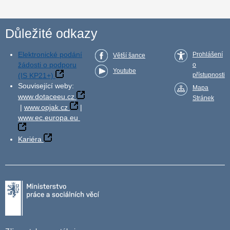
Důležité odkazy
Elektronické podání
Prohlášení
Větší šance
žádosti o podporu
o
Youtube
(IS KP21+)
přístupnosti
Související weby:
Mapa
www.dotaceeu.cz
Stránek
|
www.opjak.cz
|
www.ec.europa.eu
Kariéra