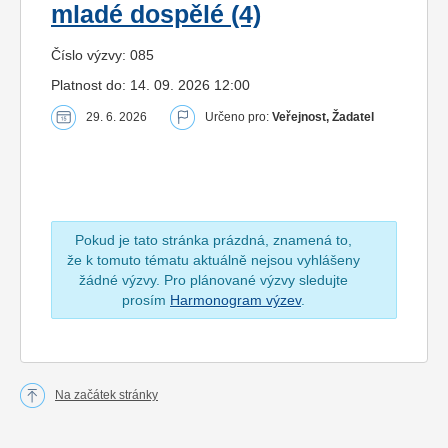
mladé dospělé (4)
Číslo výzvy: 085
Platnost do: 14. 09. 2026 12:00
29. 6. 2026
Určeno pro:
Veřejnost, Žadatel
Pokud je tato stránka prázdná, znamená to,
že k tomuto tématu aktuálně nejsou vyhlášeny
žádné výzvy. Pro plánované výzvy sledujte
prosím
Harmonogram výzev
.
Na začátek stránky