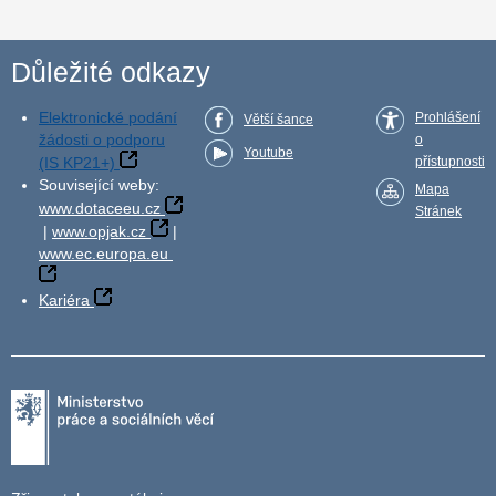
Důležité odkazy
Elektronické podání
Prohlášení
Větší šance
žádosti o podporu
o
Youtube
(IS KP21+)
přístupnosti
Související weby:
Mapa
www.dotaceeu.cz
Stránek
|
www.opjak.cz
|
www.ec.europa.eu
Kariéra