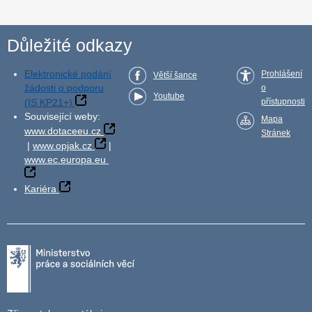
Důležité odkazy
Elektronické podání
Prohlášení
Větší šance
žádosti o podporu
o
Youtube
(IS KP21+)
přístupnosti
Související weby:
Mapa
www.dotaceeu.cz
Stránek
|
www.opjak.cz
|
www.ec.europa.eu
Kariéra