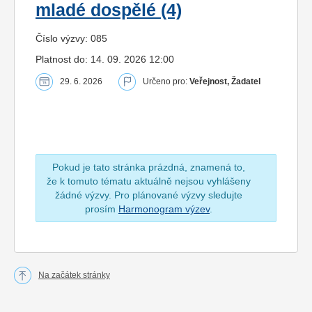
mladé dospělé (4)
Číslo výzvy: 085
Platnost do: 14. 09. 2026 12:00
29. 6. 2026
Určeno pro:
Veřejnost, Žadatel
Pokud je tato stránka prázdná, znamená to,
že k tomuto tématu aktuálně nejsou vyhlášeny
žádné výzvy. Pro plánované výzvy sledujte
prosím
Harmonogram výzev
.
Na začátek stránky