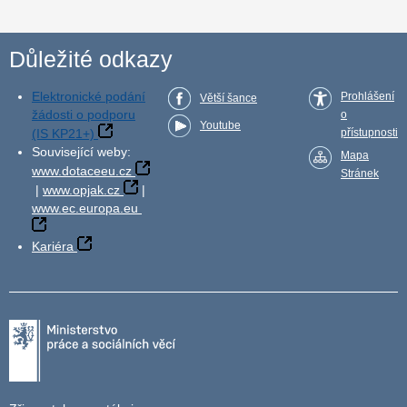
Důležité odkazy
Elektronické podání
Prohlášení
Větší šance
žádosti o podporu
o
Youtube
(IS KP21+)
přístupnosti
Související weby:
Mapa
www.dotaceeu.cz
Stránek
|
www.opjak.cz
|
www.ec.europa.eu
Kariéra