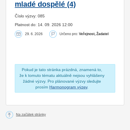
mladé dospělé (4)
Číslo výzvy: 085
Platnost do: 14. 09. 2026 12:00
29. 6. 2026
Určeno pro:
Veřejnost, Žadatel
Pokud je tato stránka prázdná, znamená to,
že k tomuto tématu aktuálně nejsou vyhlášeny
žádné výzvy. Pro plánované výzvy sledujte
prosím
Harmonogram výzev
.
Na začátek stránky