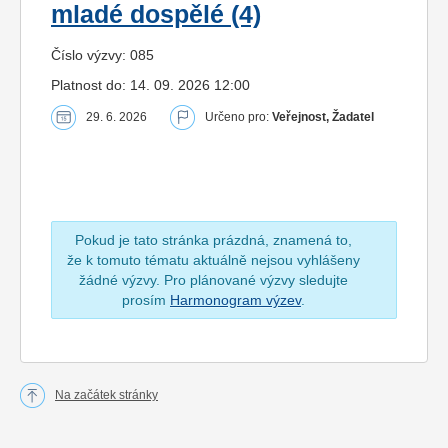
mladé dospělé (4)
Číslo výzvy: 085
Platnost do: 14. 09. 2026 12:00
29. 6. 2026
Určeno pro:
Veřejnost, Žadatel
Pokud je tato stránka prázdná, znamená to,
že k tomuto tématu aktuálně nejsou vyhlášeny
žádné výzvy. Pro plánované výzvy sledujte
prosím
Harmonogram výzev
.
Na začátek stránky