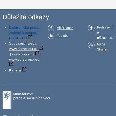
Důležité odkazy
Elektronické podání
Prohlášení
Větší šance
žádosti o podporu
o
Youtube
(IS KP21+)
přístupnosti
Související weby:
Mapa
www.dotaceeu.cz
Stránek
|
www.opjak.cz
|
www.ec.europa.eu
Kariéra