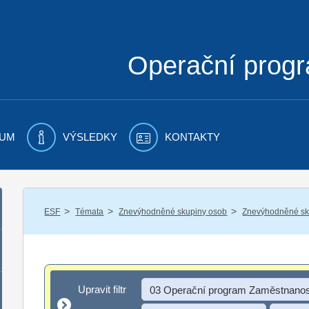
Operační prog
UM
VÝSLEDKY
KONTAKTY
/
/
/
ESF
Témata
Znevýhodněné skupiny osob
Znevýhodněné sku
Upravit filtr
Upravit filtr
03 Operační program Zaměstnanos