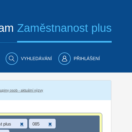
ram
Zaměstnanost plus
VYHLEDÁVÁNÍ
PŘIHLÁŠENÍ
piny osob - aktuální výzvy
t plus
085