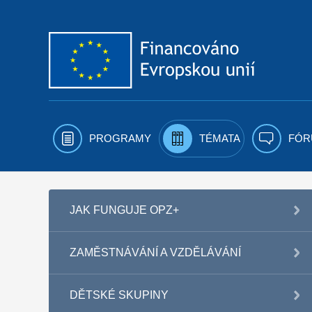
Přejít k obsahu
PROGRAMY
TÉMATA
FÓR
JAK FUNGUJE OPZ+
ZAMĚSTNÁVÁNÍ A VZDĚLÁVÁNÍ
DĚTSKÉ SKUPINY