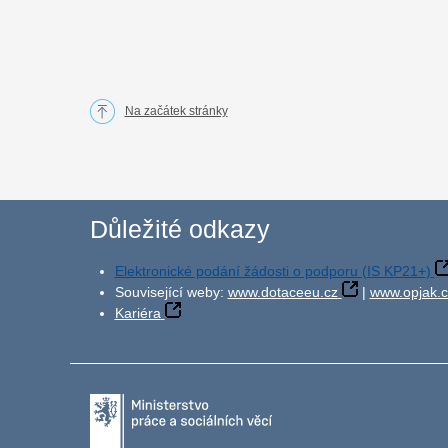
Na začátek stránky
Důležité odkazy
Elektronické podání žádosti o podporu (IS KP21+)
Související weby:
www.dotaceeu.cz
|
www.opjak.c
Kariéra