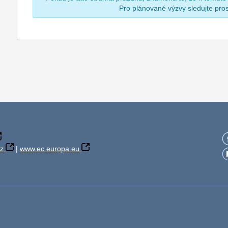
Pro plánované výzvy sledujte pr
z
|
www.ec.europa.eu