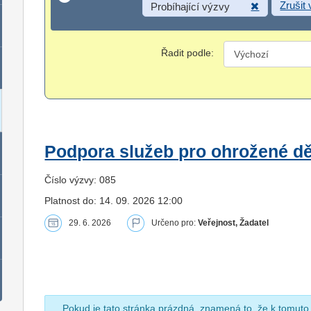
Zrušit
Probíhající výzvy
Řadit podle:
Podpora služeb pro ohrožené dět
Číslo výzvy: 085
Platnost do: 14. 09. 2026 12:00
29. 6. 2026
Určeno pro:
Veřejnost, Žadatel
Pokud je tato stránka prázdná, znamená to, že k tomuto