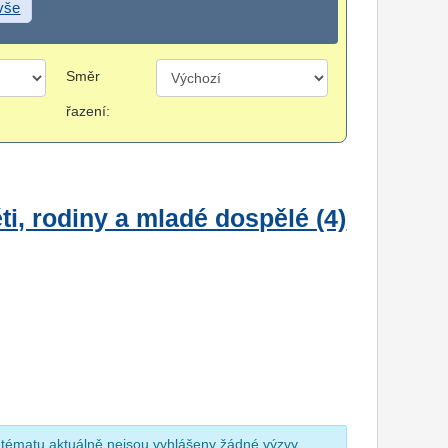
 vše
Směr
řazení:
i, rodiny a mladé dospělé (4)
 tématu aktuálně nejsou vyhlášeny žádné výzvy.