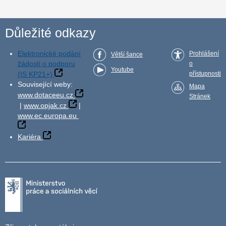
Důležité odkazy
Elektronické podání
Prohlášení
Větší šance
žádosti o podporu
o
Youtube
(IS KP21+)
přístupnosti
Související weby:
Mapa
www.dotaceeu.cz
Stránek
|
www.opjak.cz
|
www.ec.europa.eu
Kariéra