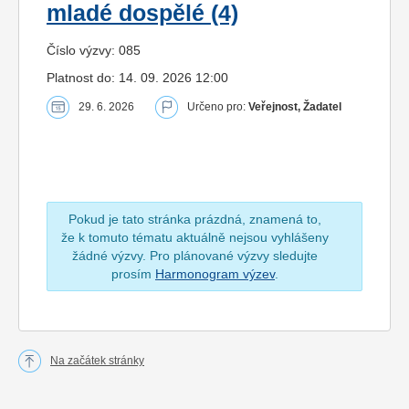
mladé dospělé (4)
Číslo výzvy: 085
Platnost do: 14. 09. 2026 12:00
29. 6. 2026
Určeno pro:
Veřejnost, Žadatel
Pokud je tato stránka prázdná, znamená to,
že k tomuto tématu aktuálně nejsou vyhlášeny
žádné výzvy. Pro plánované výzvy sledujte
prosím
Harmonogram výzev
.
Na začátek stránky