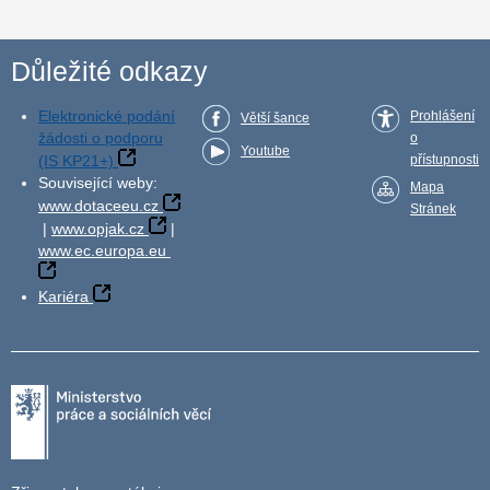
Důležité odkazy
Elektronické podání
Prohlášení
Větší šance
žádosti o podporu
o
Youtube
(IS KP21+)
přístupnosti
Související weby:
Mapa
www.dotaceeu.cz
Stránek
|
www.opjak.cz
|
www.ec.europa.eu
Kariéra