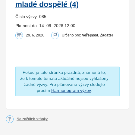
mladé dospělé (4)
Číslo výzvy: 085
Platnost do: 14. 09. 2026 12:00
29. 6. 2026
Určeno pro:
Veřejnost, Žadatel
Pokud je tato stránka prázdná, znamená to,
že k tomuto tématu aktuálně nejsou vyhlášeny
žádné výzvy. Pro plánované výzvy sledujte
prosím
Harmonogram výzev
.
Na začátek stránky