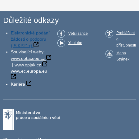
Důležité odkazy
Elektronické podání
Prohlášení
Větší šance
žádosti o podporu
o
Youtube
(IS KP21+)
přístupnosti
Související weby:
Mapa
www.dotaceeu.cz
Stránek
|
www.opjak.cz
|
www.ec.europa.eu
Kariéra