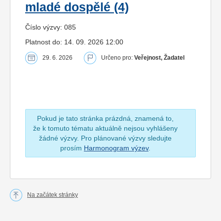
mladé dospělé (4)
Číslo výzvy: 085
Platnost do: 14. 09. 2026 12:00
29. 6. 2026
Určeno pro:
Veřejnost, Žadatel
Pokud je tato stránka prázdná, znamená to,
že k tomuto tématu aktuálně nejsou vyhlášeny
žádné výzvy. Pro plánované výzvy sledujte
prosím
Harmonogram výzev
.
Na začátek stránky