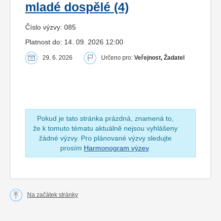
mladé dospělé (4)
Číslo výzvy: 085
Platnost do: 14. 09. 2026 12:00
29. 6. 2026
Určeno pro:
Veřejnost, Žadatel
Pokud je tato stránka prázdná, znamená to,
že k tomuto tématu aktuálně nejsou vyhlášeny
žádné výzvy. Pro plánované výzvy sledujte
prosím
Harmonogram výzev
.
Na začátek stránky