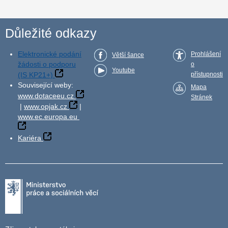
Důležité odkazy
Elektronické podání
Prohlášení
Větší šance
žádosti o podporu
o
Youtube
(IS KP21+)
přístupnosti
Související weby:
Mapa
www.dotaceeu.cz
Stránek
|
www.opjak.cz
|
www.ec.europa.eu
Kariéra