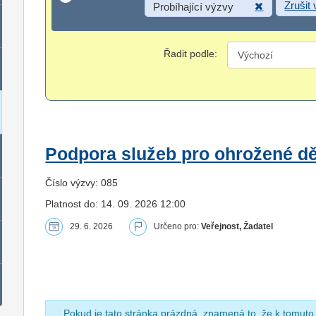
Zrušit
Probíhající výzvy
Řadit podle:
Podpora služeb pro ohrožené dět
Číslo výzvy: 085
Platnost do: 14. 09. 2026 12:00
29. 6. 2026
Určeno pro:
Veřejnost, Žadatel
Pokud je tato stránka prázdná, znamená to, že k tomuto