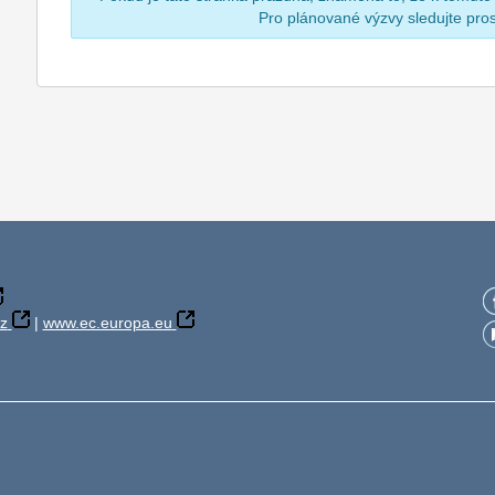
Pro plánované výzvy sledujte pr
z
|
www.ec.europa.eu