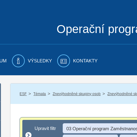
Operační prog
UM
VÝSLEDKY
KONTAKTY
/
/
/
ESF
Témata
Znevýhodněné skupiny osob
Znevýhodněné sku
Upravit filtr
Upravit filtr
03 Operační program Zaměstnanos