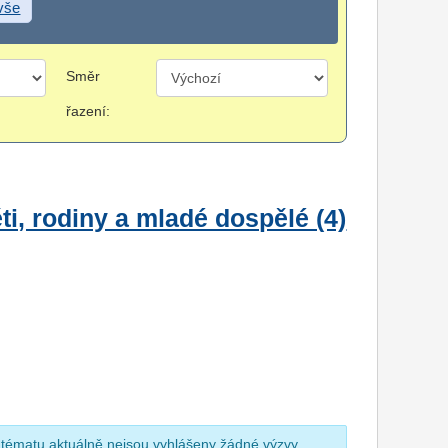
 vše
Směr
řazení:
i, rodiny a mladé dospělé (4)
 tématu aktuálně nejsou vyhlášeny žádné výzvy.