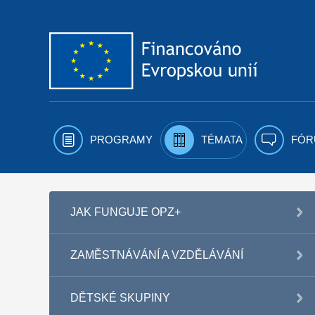
Přejít k obsahu
PROGRAMY
TÉMATA
FÓR
JAK FUNGUJE OPZ+
ZAMĚSTNÁVÁNÍ A VZDĚLÁVÁNÍ
DĚTSKÉ SKUPINY