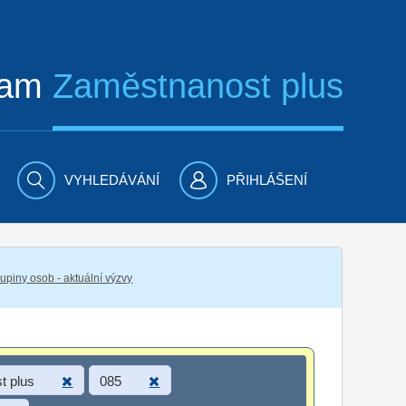
ram
Zaměstnanost plus
VYHLEDÁVÁNÍ
PŘIHLÁŠENÍ
piny osob - aktuální výzvy
t plus
085