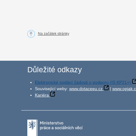
Na začátek stránky
Důležité odkazy
Elektronické podání žádosti o podporu (IS KP21+)
Související weby:
www.dotaceeu.cz
|
www.opjak.c
Kariéra