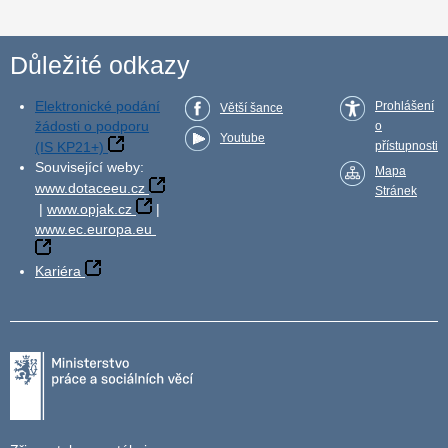
Důležité odkazy
Elektronické podání
Prohlášení
Větší šance
žádosti o podporu
o
Youtube
(IS KP21+)
přístupnosti
Související weby:
Mapa
www.dotaceeu.cz
Stránek
|
www.opjak.cz
|
www.ec.europa.eu
Kariéra