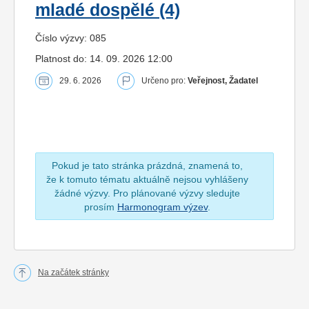
mladé dospělé (4)
Číslo výzvy: 085
Platnost do: 14. 09. 2026 12:00
29. 6. 2026
Určeno pro:
Veřejnost, Žadatel
Pokud je tato stránka prázdná, znamená to,
že k tomuto tématu aktuálně nejsou vyhlášeny
žádné výzvy. Pro plánované výzvy sledujte
prosím
Harmonogram výzev
.
Na začátek stránky