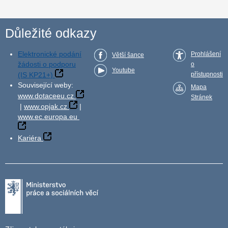
Důležité odkazy
Elektronické podání
Prohlášení
Větší šance
žádosti o podporu
o
Youtube
(IS KP21+)
přístupnosti
Související weby:
Mapa
www.dotaceeu.cz
Stránek
|
www.opjak.cz
|
www.ec.europa.eu
Kariéra