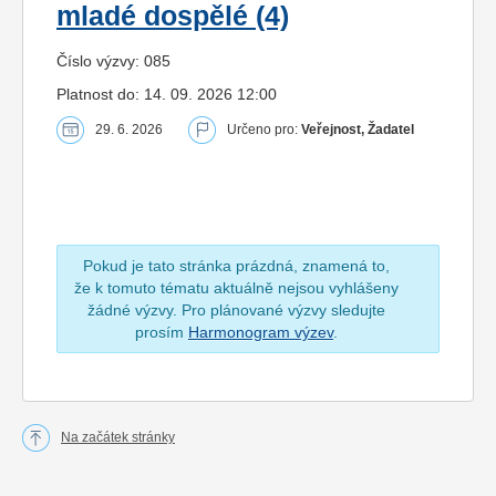
mladé dospělé (4)
Číslo výzvy: 085
Platnost do: 14. 09. 2026 12:00
29. 6. 2026
Určeno pro:
Veřejnost, Žadatel
Pokud je tato stránka prázdná, znamená to,
že k tomuto tématu aktuálně nejsou vyhlášeny
žádné výzvy. Pro plánované výzvy sledujte
prosím
Harmonogram výzev
.
Na začátek stránky