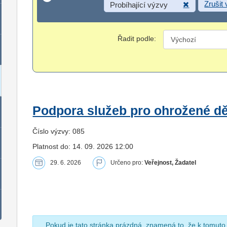
Zrušit
Probíhající výzvy
Řadit podle:
Podpora služeb pro ohrožené dět
Číslo výzvy: 085
Platnost do: 14. 09. 2026 12:00
29. 6. 2026
Určeno pro:
Veřejnost, Žadatel
Pokud je tato stránka prázdná, znamená to, že k tomuto