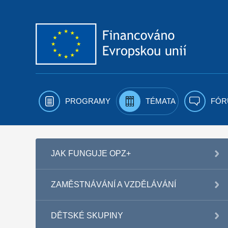
Přejít k obsahu
PROGRAMY
TÉMATA
FÓR
JAK FUNGUJE OPZ+
ZAMĚSTNÁVÁNÍ A VZDĚLÁVÁNÍ
DĚTSKÉ SKUPINY