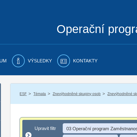
Operační prog
UM
VÝSLEDKY
KONTAKTY
/
/
/
ESF
Témata
Znevýhodněné skupiny osob
Znevýhodněné sku
Upravit filtr
Upravit filtr
03 Operační program Zaměstnanos