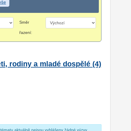
 vše
Směr
řazení:
i, rodiny a mladé dospělé (4)
 tématu aktuálně nejsou vyhlášeny žádné výzvy.