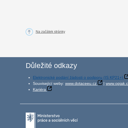
Na začátek stránky
Důležité odkazy
Elektronické podání žádosti o podporu (IS KP21+)
Související weby:
www.dotaceeu.cz
|
www.opjak.c
Kariéra