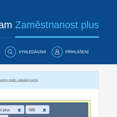
ram
Zaměstnanost plus
VYHLEDÁVÁNÍ
PŘIHLÁŠENÍ
piny osob - aktuální výzvy
t plus
085