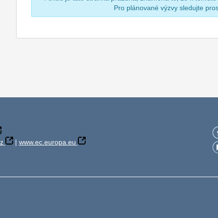
Pro plánované výzvy sledujte pr
z
|
www.ec.europa.eu