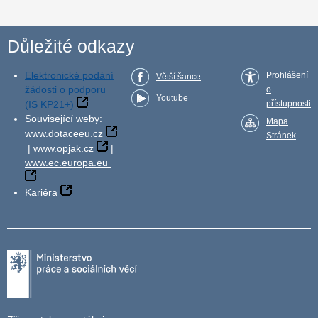
Důležité odkazy
Elektronické podání
Prohlášení
Větší šance
žádosti o podporu
o
Youtube
(IS KP21+)
přístupnosti
Související weby:
Mapa
www.dotaceeu.cz
Stránek
|
www.opjak.cz
|
www.ec.europa.eu
Kariéra