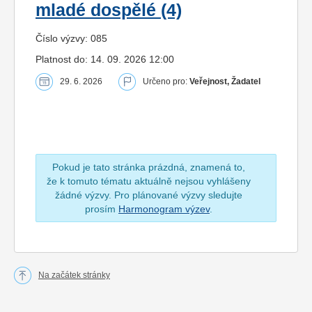
mladé dospělé (4)
Číslo výzvy: 085
Platnost do: 14. 09. 2026 12:00
29. 6. 2026
Určeno pro:
Veřejnost, Žadatel
Pokud je tato stránka prázdná, znamená to,
že k tomuto tématu aktuálně nejsou vyhlášeny
žádné výzvy. Pro plánované výzvy sledujte
prosím
Harmonogram výzev
.
Na začátek stránky