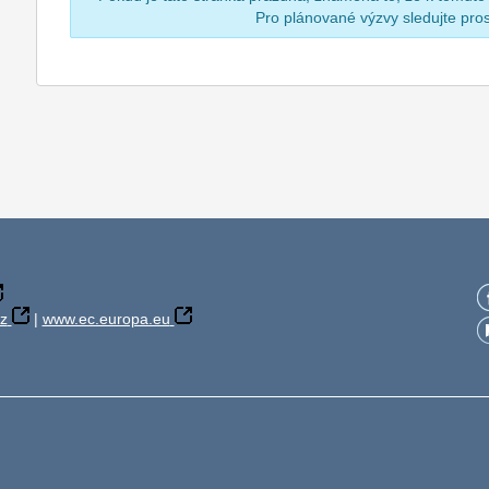
Pro plánované výzvy sledujte pr
z
|
www.ec.europa.eu