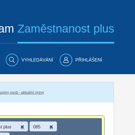
ram
Zaměstnanost plus
VYHLEDÁVÁNÍ
PŘIHLÁŠENÍ
piny osob - aktuální výzvy
t plus
085