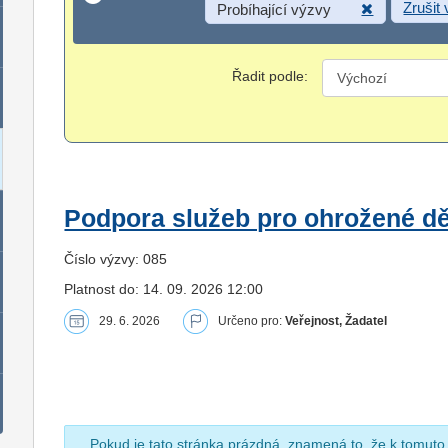
Zrušit
Probíhající výzvy
Řadit podle:
Podpora služeb pro ohrožené dět
Číslo výzvy: 085
Platnost do: 14. 09. 2026 12:00
29. 6. 2026
Určeno pro:
Veřejnost, Žadatel
Pokud je tato stránka prázdná, znamená to, že k tomuto