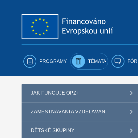
Přejít k obsahu
PROGRAMY
TÉMATA
FÓR
JAK FUNGUJE OPZ+
ZAMĚSTNÁVÁNÍ A VZDĚLÁVÁNÍ
DĚTSKÉ SKUPINY