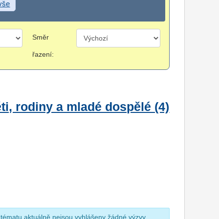
 vše
Směr
řazení:
i, rodiny a mladé dospělé (4)
 tématu aktuálně nejsou vyhlášeny žádné výzvy.