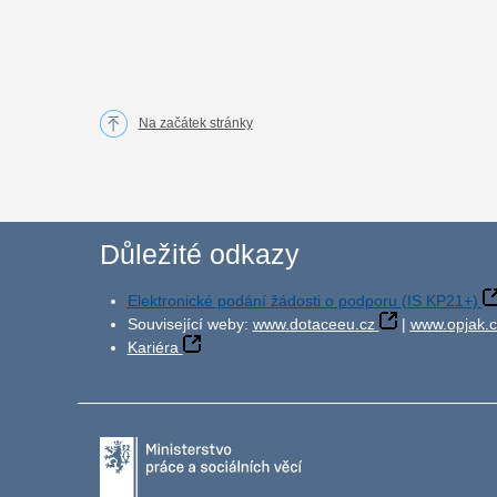
Na začátek stránky
Důležité odkazy
Elektronické podání žádosti o podporu (IS KP21+)
Související weby:
www.dotaceeu.cz
|
www.opjak.c
Kariéra