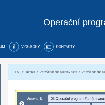
Operační prog
UM
VÝSLEDKY
KONTAKTY
/
/
/
ESF
Témata
Znevýhodněné skupiny osob
Znevýhodněné sku
Upravit filtr
Upravit filtr
03 Operační program Zaměstnanos