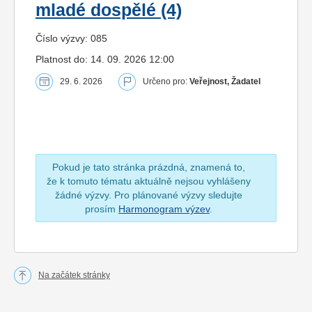
mladé dospělé (4)
Číslo výzvy: 085
Platnost do: 14. 09. 2026 12:00
29. 6. 2026
Určeno pro:
Veřejnost, Žadatel
Pokud je tato stránka prázdná, znamená to,
že k tomuto tématu aktuálně nejsou vyhlášeny
žádné výzvy. Pro plánované výzvy sledujte
prosím
Harmonogram výzev
.
Na začátek stránky