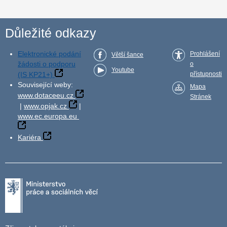
Důležité odkazy
Elektronické podání
Prohlášení
Větší šance
žádosti o podporu
o
Youtube
(IS KP21+)
přístupnosti
Související weby:
Mapa
www.dotaceeu.cz
Stránek
|
www.opjak.cz
|
www.ec.europa.eu
Kariéra