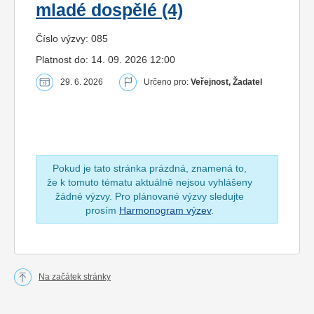
mladé dospělé (4)
Číslo výzvy: 085
Platnost do: 14. 09. 2026 12:00
29. 6. 2026
Určeno pro:
Veřejnost, Žadatel
Pokud je tato stránka prázdná, znamená to,
že k tomuto tématu aktuálně nejsou vyhlášeny
žádné výzvy. Pro plánované výzvy sledujte
prosím
Harmonogram výzev
.
Na začátek stránky