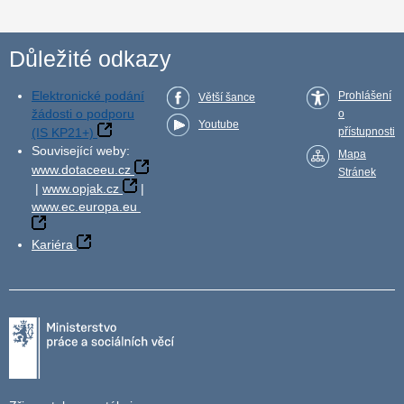
Důležité odkazy
Elektronické podání
Prohlášení
Větší šance
žádosti o podporu
o
Youtube
(IS KP21+)
přístupnosti
Související weby:
Mapa
www.dotaceeu.cz
Stránek
|
www.opjak.cz
|
www.ec.europa.eu
Kariéra