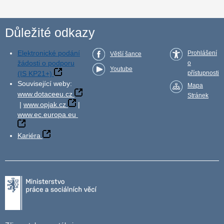
Důležité odkazy
Elektronické podání
Prohlášení
Větší šance
žádosti o podporu
o
Youtube
(IS KP21+)
přístupnosti
Související weby:
Mapa
www.dotaceeu.cz
Stránek
|
www.opjak.cz
|
www.ec.europa.eu
Kariéra