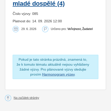
mladé dospělé (4)
Číslo výzvy: 085
Platnost do: 14. 09. 2026 12:00
29. 6. 2026
Určeno pro:
Veřejnost, Žadatel
Pokud je tato stránka prázdná, znamená to,
že k tomuto tématu aktuálně nejsou vyhlášeny
žádné výzvy. Pro plánované výzvy sledujte
prosím
Harmonogram výzev
.
Na začátek stránky