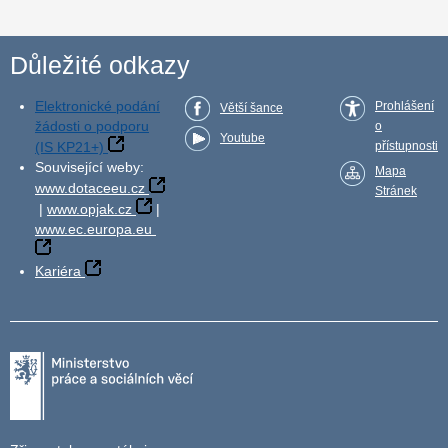
Důležité odkazy
Elektronické podání
Prohlášení
Větší šance
žádosti o podporu
o
Youtube
(IS KP21+)
přístupnosti
Související weby:
Mapa
www.dotaceeu.cz
Stránek
|
www.opjak.cz
|
www.ec.europa.eu
Kariéra