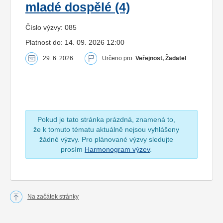
mladé dospělé (4)
Číslo výzvy: 085
Platnost do: 14. 09. 2026 12:00
29. 6. 2026
Určeno pro:
Veřejnost, Žadatel
Pokud je tato stránka prázdná, znamená to,
že k tomuto tématu aktuálně nejsou vyhlášeny
žádné výzvy. Pro plánované výzvy sledujte
prosím
Harmonogram výzev
.
Na začátek stránky