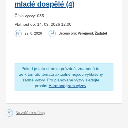
mladé dospělé (4)
Číslo výzvy: 085
Platnost do: 14. 09. 2026 12:00
29. 6. 2026
Určeno pro:
Veřejnost, Žadatel
Pokud je tato stránka prázdná, znamená to,
že k tomuto tématu aktuálně nejsou vyhlášeny
žádné výzvy. Pro plánované výzvy sledujte
prosím
Harmonogram výzev
.
Na začátek stránky