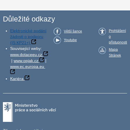
Důležité odkazy
Elektronické podání
Prohlášení
Větší šance
žádosti o podporu
o
Youtube
(IS KP21+)
přístupnosti
Související weby:
Mapa
www.dotaceeu.cz
Stránek
|
www.opjak.cz
|
www.ec.europa.eu
Kariéra