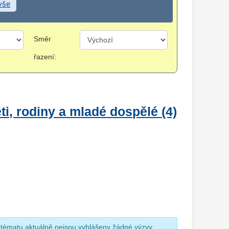
 vše
Směr
řazení:
i, rodiny a mladé dospělé (4)
 tématu aktuálně nejsou vyhlášeny žádné výzvy.