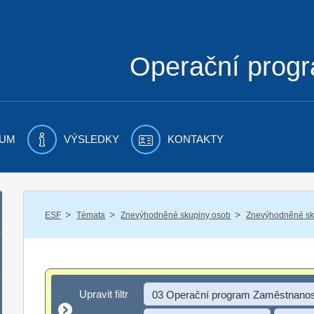
Operační prog
UM
VÝSLEDKY
KONTAKTY
/
/
/
ESF
Témata
Znevýhodněné skupiny osob
Znevýhodněné sku
Upravit filtr
Upravit filtr
03 Operační program Zaměstnanos