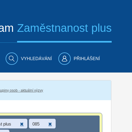
ram
Zaměstnanost plus
VYHLEDÁVÁNÍ
PŘIHLÁŠENÍ
piny osob - aktuální výzvy
t plus
085