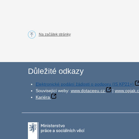
Na začátek stránky
Důležité odkazy
Elektronické podání žádosti o podporu (IS KP21+)
Související weby:
www.dotaceeu.cz
|
www.opjak.c
Kariéra