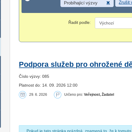
Zrušit
Probíhající výzvy
Řadit podle:
Podpora služeb pro ohrožené dět
Číslo výzvy: 085
Platnost do: 14. 09. 2026 12:00
29. 6. 2026
Určeno pro:
Veřejnost, Žadatel
Pokud je tato stránka prázdná, znamená to, že k tomuto