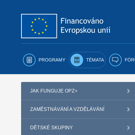
Přejít k obsahu
PROGRAMY
TÉMATA
FÓR
JAK FUNGUJE OPZ+
ZAMĚSTNÁVÁNÍ A VZDĚLÁVÁNÍ
DĚTSKÉ SKUPINY