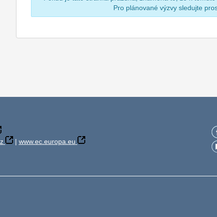
Pro plánované výzvy sledujte pr
z
|
www.ec.europa.eu