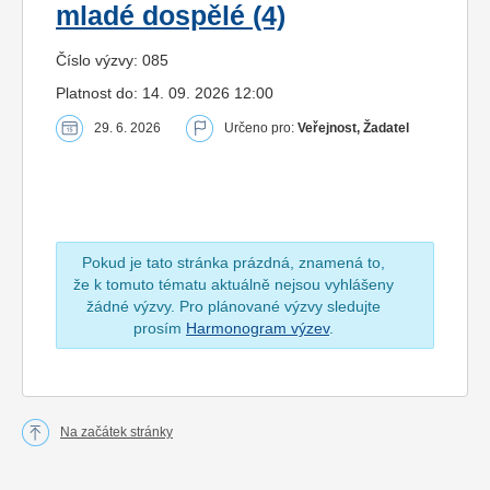
mladé dospělé (4)
Číslo výzvy: 085
Platnost do: 14. 09. 2026 12:00
29. 6. 2026
Určeno pro:
Veřejnost, Žadatel
Pokud je tato stránka prázdná, znamená to,
že k tomuto tématu aktuálně nejsou vyhlášeny
žádné výzvy. Pro plánované výzvy sledujte
prosím
Harmonogram výzev
.
Na začátek stránky