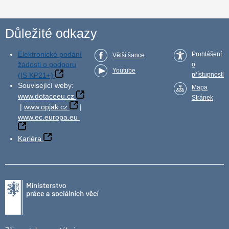
Důležité odkazy
Elektronické podání
Prohlášení
Větší šance
žádosti o podporu
o
Youtube
(IS KP21+)
přístupnosti
Související weby:
Mapa
www.dotaceeu.cz
Stránek
|
www.opjak.cz
|
www.ec.europa.eu
Kariéra