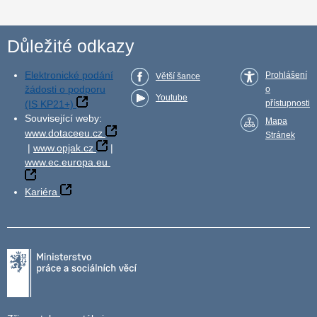
Důležité odkazy
Elektronické podání
Prohlášení
Větší šance
žádosti o podporu
o
Youtube
(IS KP21+)
přístupnosti
Související weby:
Mapa
www.dotaceeu.cz
Stránek
|
www.opjak.cz
|
www.ec.europa.eu
Kariéra