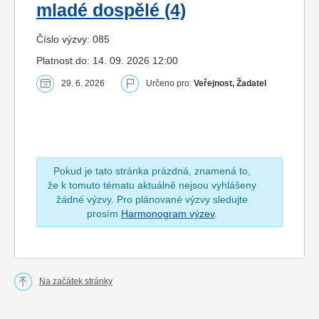
mladé dospělé (4)
Číslo výzvy: 085
Platnost do: 14. 09. 2026 12:00
29. 6. 2026
Určeno pro:
Veřejnost, Žadatel
Pokud je tato stránka prázdná, znamená to,
že k tomuto tématu aktuálně nejsou vyhlášeny
žádné výzvy. Pro plánované výzvy sledujte
prosím
Harmonogram výzev
.
Na začátek stránky