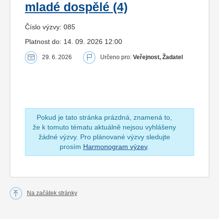
mladé dospělé (4)
Číslo výzvy: 085
Platnost do: 14. 09. 2026 12:00
29. 6. 2026
Určeno pro:
Veřejnost, Žadatel
Pokud je tato stránka prázdná, znamená to,
že k tomuto tématu aktuálně nejsou vyhlášeny
žádné výzvy. Pro plánované výzvy sledujte
prosím
Harmonogram výzev
.
Na začátek stránky