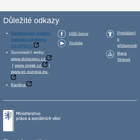
Důležité odkazy
Elektronické podání
Prohlášení
Větší šance
žádosti o podporu
o
Youtube
(IS KP21+)
přístupnosti
Související weby:
Mapa
www.dotaceeu.cz
Stránek
|
www.opjak.cz
|
www.ec.europa.eu
Kariéra