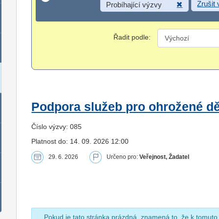
Zrušit
Probíhající výzvy
Řadit podle:
Podpora služeb pro ohrožené dět
Číslo výzvy: 085
Platnost do: 14. 09. 2026 12:00
29. 6. 2026
Určeno pro:
Veřejnost, Žadatel
Pokud je tato stránka prázdná, znamená to, že k tomuto