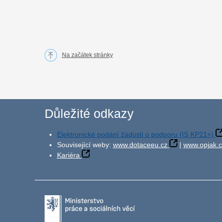
Na začátek stránky
Důležité odkazy
Elektronické podání žádosti o podporu (IS KP21+)
Související weby:
www.dotaceeu.cz
|
www.opjak.c
Kariéra