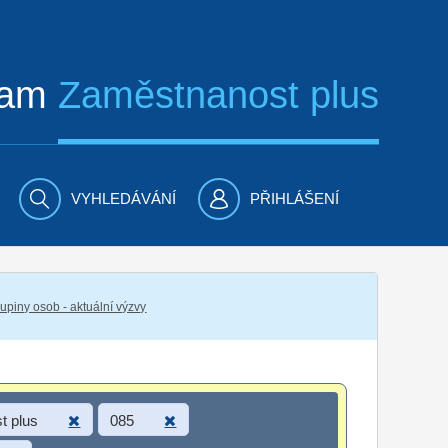
ram
Zaměstnanost plus
VYHLEDÁVÁNÍ
PŘIHLÁŠENÍ
piny osob - aktuální výzvy
t plus
085