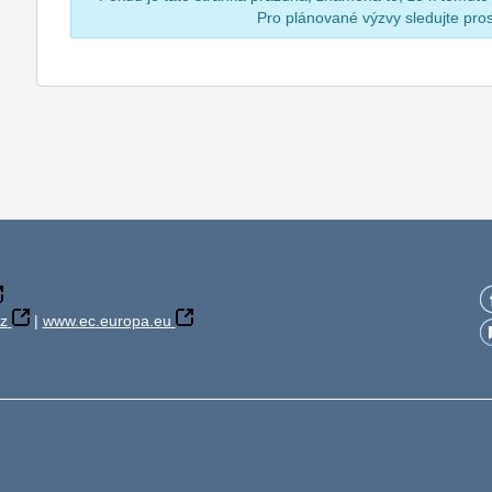
Pro plánované výzvy sledujte pr
z
|
www.ec.europa.eu