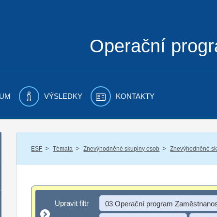
Operační prog
UM
VÝSLEDKY
KONTAKTY
/
/
/
ESF
Témata
Znevýhodněné skupiny osob
Znevýhodněné sku
Upravit filtr
Upravit filtr
03 Operační program Zaměstnanos