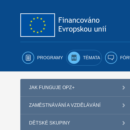
Přejít k obsahu
PROGRAMY
TÉMATA
FÓR
JAK FUNGUJE OPZ+
ZAMĚSTNÁVÁNÍ A VZDĚLÁVÁNÍ
DĚTSKÉ SKUPINY