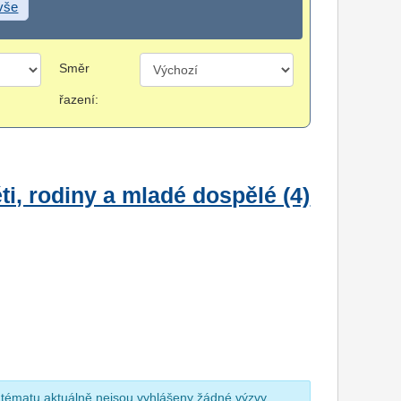
 vše
Směr
řazení:
i, rodiny a mladé dospělé (4)
 tématu aktuálně nejsou vyhlášeny žádné výzvy.