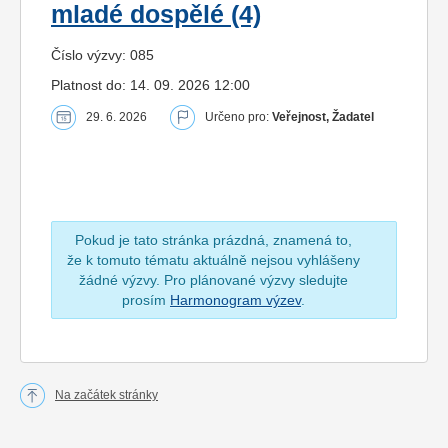
mladé dospělé (4)
Číslo výzvy: 085
Platnost do: 14. 09. 2026 12:00
29. 6. 2026
Určeno pro:
Veřejnost, Žadatel
Pokud je tato stránka prázdná, znamená to,
že k tomuto tématu aktuálně nejsou vyhlášeny
žádné výzvy. Pro plánované výzvy sledujte
prosím
Harmonogram výzev
.
Na začátek stránky