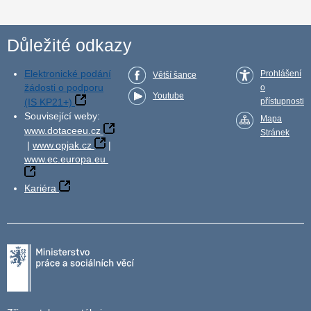
Důležité odkazy
Elektronické podání
Prohlášení
Větší šance
žádosti o podporu
o
Youtube
(IS KP21+)
přístupnosti
Související weby:
Mapa
www.dotaceeu.cz
Stránek
|
www.opjak.cz
|
www.ec.europa.eu
Kariéra