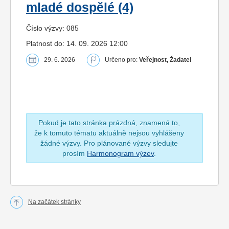
mladé dospělé (4)
Číslo výzvy: 085
Platnost do: 14. 09. 2026 12:00
29. 6. 2026
Určeno pro:
Veřejnost, Žadatel
Pokud je tato stránka prázdná, znamená to,
že k tomuto tématu aktuálně nejsou vyhlášeny
žádné výzvy. Pro plánované výzvy sledujte
prosím
Harmonogram výzev
.
Na začátek stránky