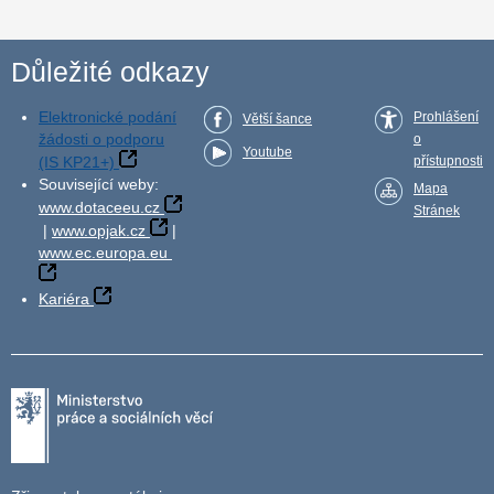
Důležité odkazy
Elektronické podání
Prohlášení
Větší šance
žádosti o podporu
o
Youtube
(IS KP21+)
přístupnosti
Související weby:
Mapa
www.dotaceeu.cz
Stránek
|
www.opjak.cz
|
www.ec.europa.eu
Kariéra