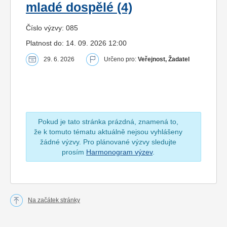
mladé dospělé (4)
Číslo výzvy: 085
Platnost do: 14. 09. 2026 12:00
29. 6. 2026
Určeno pro:
Veřejnost, Žadatel
Pokud je tato stránka prázdná, znamená to,
že k tomuto tématu aktuálně nejsou vyhlášeny
žádné výzvy. Pro plánované výzvy sledujte
prosím
Harmonogram výzev
.
Na začátek stránky