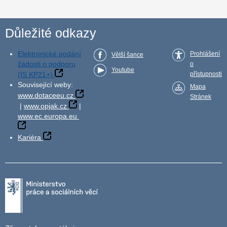
Důležité odkazy
Elektronické podání
Prohlášení
Větší šance
žádosti o podporu
o
Youtube
(IS KP21+)
přístupnosti
Související weby:
Mapa
www.dotaceeu.cz
Stránek
|
www.opjak.cz
|
www.ec.europa.eu
Kariéra