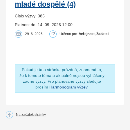
mladé dospělé (4)
Číslo výzvy: 085
Platnost do: 14. 09. 2026 12:00
29. 6. 2026
Určeno pro:
Veřejnost, Žadatel
Pokud je tato stránka prázdná, znamená to,
že k tomuto tématu aktuálně nejsou vyhlášeny
žádné výzvy. Pro plánované výzvy sledujte
prosím
Harmonogram výzev
.
Na začátek stránky