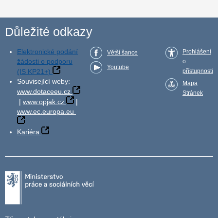
Důležité odkazy
Elektronické podání
Prohlášení
Větší šance
žádosti o podporu
o
Youtube
(IS KP21+)
přístupnosti
Související weby:
Mapa
www.dotaceeu.cz
Stránek
|
www.opjak.cz
|
www.ec.europa.eu
Kariéra