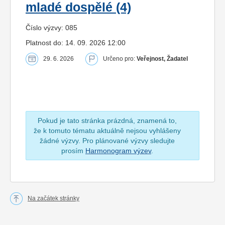
mladé dospělé (4)
Číslo výzvy: 085
Platnost do: 14. 09. 2026 12:00
29. 6. 2026
Určeno pro:
Veřejnost, Žadatel
Pokud je tato stránka prázdná, znamená to,
že k tomuto tématu aktuálně nejsou vyhlášeny
žádné výzvy. Pro plánované výzvy sledujte
prosím
Harmonogram výzev
.
Na začátek stránky