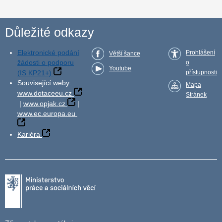
Důležité odkazy
Elektronické podání
Prohlášení
Větší šance
žádosti o podporu
o
Youtube
(IS KP21+)
přístupnosti
Související weby:
Mapa
www.dotaceeu.cz
Stránek
|
www.opjak.cz
|
www.ec.europa.eu
Kariéra