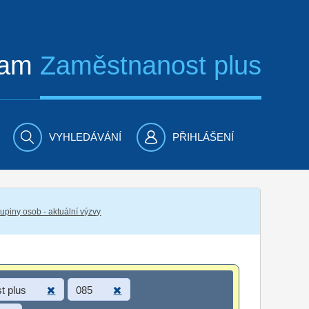
ram
Zaměstnanost plus
VYHLEDÁVÁNÍ
PŘIHLÁŠENÍ
piny osob - aktuální výzvy
t plus
085