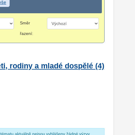
 vše
Směr
řazení:
i, rodiny a mladé dospělé (4)
 tématu aktuálně nejsou vyhlášeny žádné výzvy.