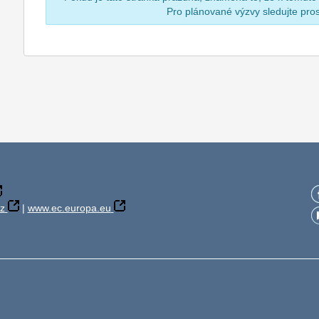
Pro plánované výzvy sledujte pr
z
|
www.ec.europa.eu