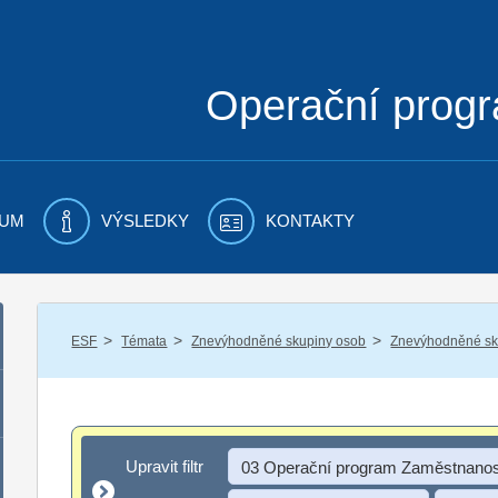
Operační prog
UM
VÝSLEDKY
KONTAKTY
/
/
/
ESF
Témata
Znevýhodněné skupiny osob
Znevýhodněné sku
Upravit filtr
Upravit filtr
03 Operační program Zaměstnanos