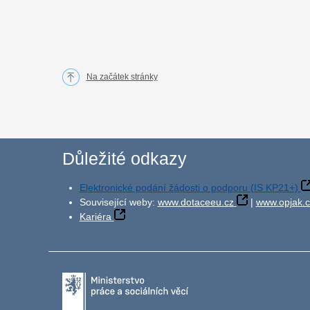
Na začátek stránky
Důležité odkazy
Elektronické podání žádosti o podporu (IS KP21+)
Související weby:
www.dotaceeu.cz
|
www.opjak.c
Kariéra