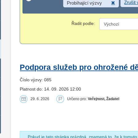
Zrušit
Probíhající výzvy
Řadit podle:
Podpora služeb pro ohrožené dět
Číslo výzvy: 085
Platnost do: 14. 09. 2026 12:00
29. 6. 2026
Určeno pro:
Veřejnost, Žadatel
Pokud je tato stránka prázdná, znamená to, že k tomuto