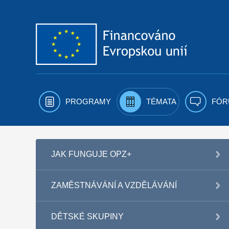
Přejít k obsahu
PROGRAMY
TÉMATA
FÓR
JAK FUNGUJE OPZ+
ZAMĚSTNÁVÁNÍ A VZDĚLÁVÁNÍ
DĚTSKÉ SKUPINY